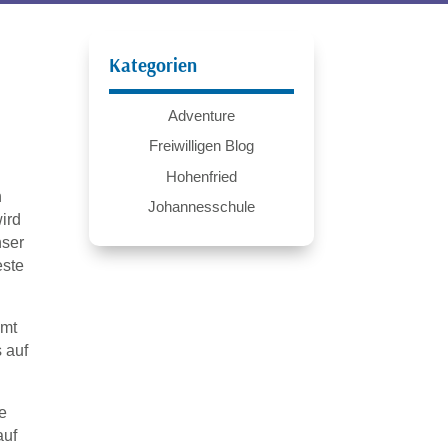
Kategorien
Adventure
Freiwilligen Blog
Hohenfried
n
Johannesschule
ird
nser
este
mmt
 auf
e
auf