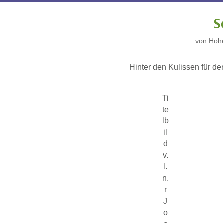
S
von
Hohe
Hinter den Kulissen für d
Ti
te
lb
il
d
v.
l.
n.
r
J
o