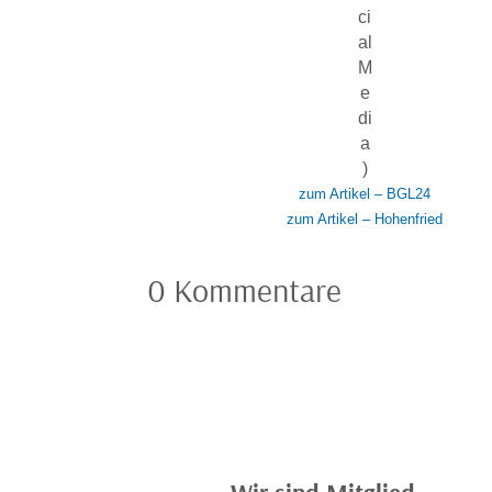
ci
al
M
e
di
a
)
zum Artikel – BGL24
zum Artikel – Hohenfried
0 Kommentare