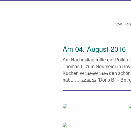
von
Hoh
Am 04. August 2016
Am Nachmittag rollte die Rollitrup
Thomas L. zum Neumeier in Ba
Kuchen 🍰🍰🍰🍰🍰🍰 den schöne
habt…….🙏🙏🙏 (Doris B. – Betr