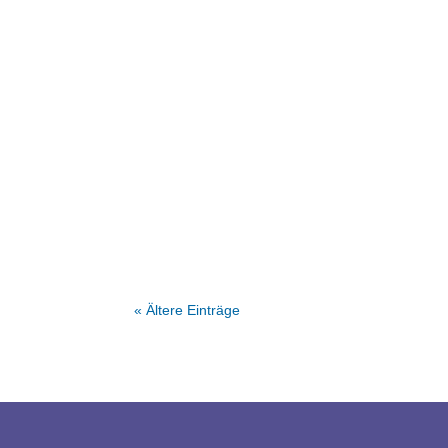
Ein Tag, der zeigt, wofür Hohenfried steht: S
« Ältere Einträge